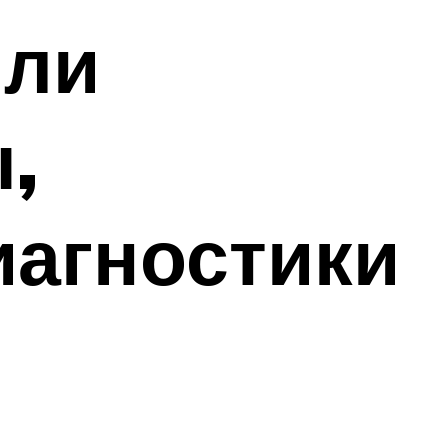
или
,
иагностики