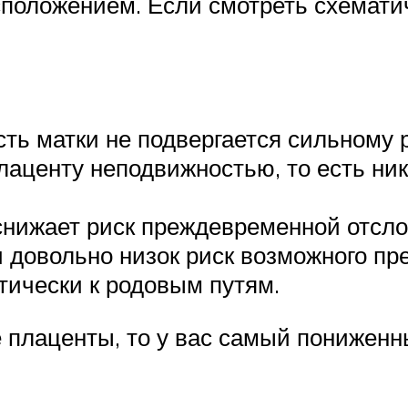
оложением. Если смотреть схематиче
сть матки не подвергается сильному 
плаценту неподвижностью, то есть н
снижает риск преждевременной отсло
и довольно низок риск возможного п
ктически к родовым путям.
е плаценты, то у вас самый понижен