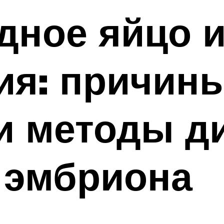
дное яйцо 
ия: причины
и методы д
 эмбриона