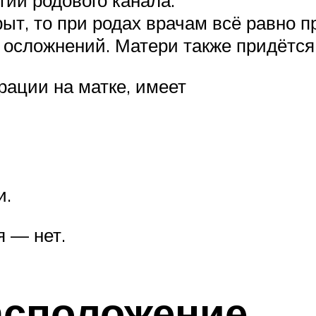
тии родового канала.
рыт, то при родах врачам всё равно
 осложнений. Матери также придётся
рации на матке, имеет
и.
я — нет.
асположение