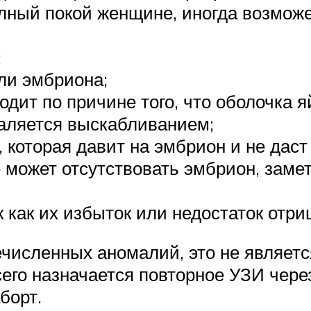
лный покой женщине, иногда возмож
;
ли эмбриона;
дит по причине того, что оболочка 
даляется выскабливанием;
 которая давит на эмбрион и не даст
е может отсутствовать эмбрион, заме
к как их избыток или недостаток отр
ечисленных аномалий, это не являет
го назначается повторное УЗИ чере
борт.