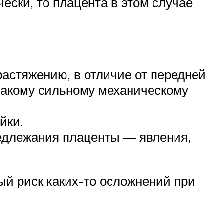
ски, то плацента в этом случае
растяжению, в отличие от передней
икакому сильному механическому
йки.
редлежания плаценты — явления,
ный риск каких-то осложнений при