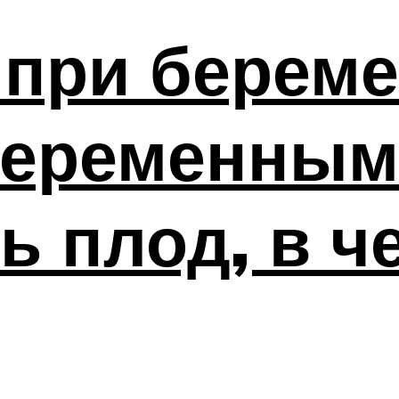
при береме
беременным
ь плод, в ч