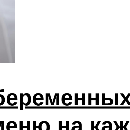
беременных
меню на ка