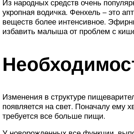
Из народных средств очень популя
укропная водичка. Фенхель – это ап
веществ более интенсивное. Эфирны
избавить малыша от проблем с киш
Необходимос
Изменения в структуре пищеваритель
появляется на свет. Поначалу ему х
требуется все больше пищи.
У новорожденных все функции, вып