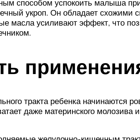
рным способом успокоить малыша пр
течный укроп. Он обладает схожими 
е масла усиливают эффект, что поз
ечником.
ть применени
ного тракта ребенка начинаются ровн
ватает даже материнского молозива и
олняемые желудочно-кишечным тракт