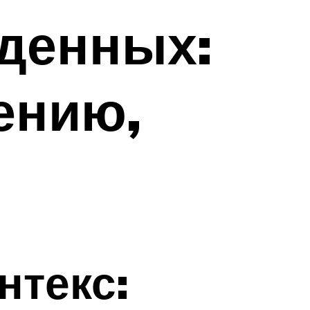
денных:
ению,
нтекс: