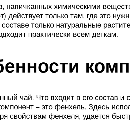
тв, напичканных химическими вещес
) действует только там, где это нуж
в составе только натуральные расти
одходит практически всем деткам.
бенности ком
анный чай. Что входит в его состав 
омпонент – это фенхель. Здесь испол
я свойствам фенхеля, удается быстр