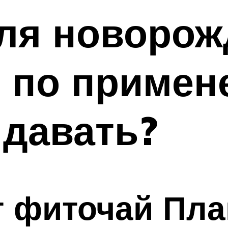
для новорож
 по примен
 давать?
т фиточай Пла