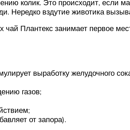
ению колик. Это происходит, если м
уди. Нередко вздутие животика вызы
 чай Плантекс занимает первое место
имулирует выработку желудочного сок
ению газов;
йствием;
бавляет от запора).