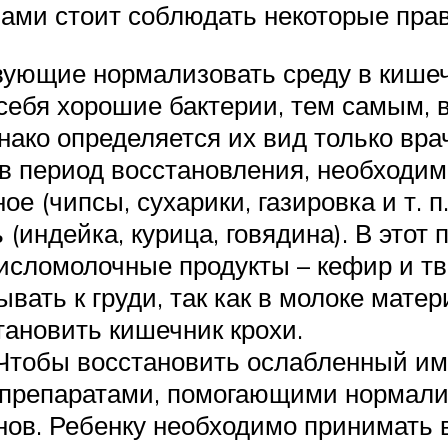
ами стоит соблюдать некоторые пра
вующие нормализовать среду в кишеч
себя хорошие бактерии, тем самым, 
нако определяется их вид только вра
в период восстановления, необходи
ое (чипсы, сухарики, газировка и т. 
(индейка, курица, говядина). В этот
исломолочные продукты – кефир и тво
вать к груди, так как в молоке мате
тановить кишечник крохи.
Чтобы восстановить ослабленный им
 препаратами, помогающими нормали
ов. Ребенку необходимо принимать ви