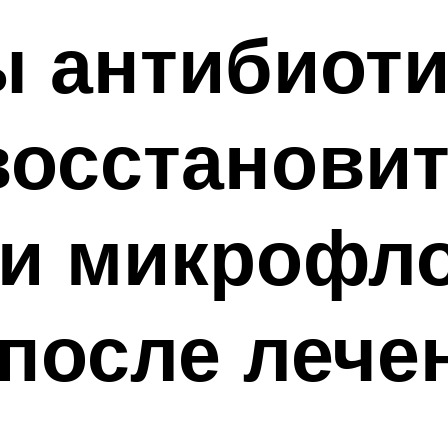
 антибиоти
 восстанови
 и микрофл
после лече