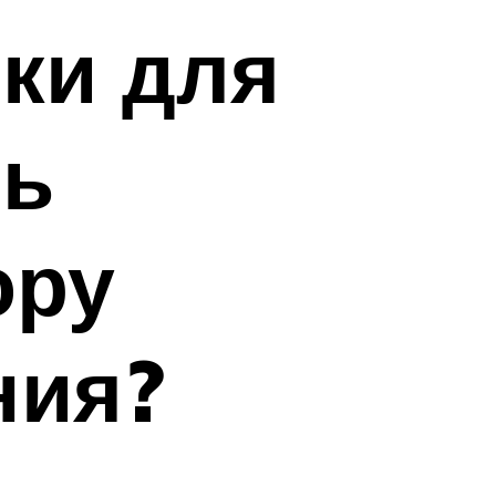
ки для
ть
ору
ния?