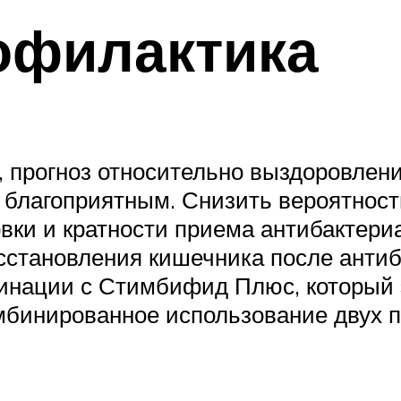
офилактика
 прогноз относительно выздоровлен
 благоприятным. Снизить вероятност
вки и кратности приема антибактери
сстановления кишечника после антиб
инации с Стимбифид Плюс, который 
мбинированное использование двух п