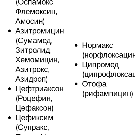
(Оспамокс,
Флемоксин,
Амосин)
Азитромицин
(Сумамед,
Нормакс
Зитролид,
(норфлоксацин
Хемомицин,
Ципромед
Азитрокс,
(ципрофлокса
Азидроп)
Отофа
Цефтриаксон
(рифампицин)
(Роцефин,
Цефаксон)
Цефиксим
(Супракс,