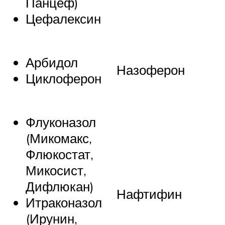
Панцеф)
Цефалексин
Арбидол
Назоферон
Циклоферон
Флуконазол
(Микомакс,
Флюкостат,
Микосист,
Дифлюкан)
Нафтифин
Итраконазол
(Ирунин,