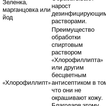
Зеленка,
нарост
марганцовка или
дезинфицирующи
йод
растворами.
Преимущество
обработки
спиртовым
раствором
«Хлорофиллипта»
или другим
бесцветным
«Хлорофиллипт»
антисептиком в то
что они не
окрашивают кожу.
Благодаря этому