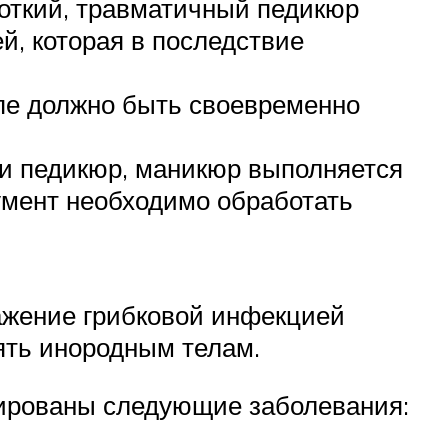
откий, травматичный педикюр
й, которая в последствие
пе должно быть своевременно
ли педикюр, маникюр выполняется
умент необходимо обработать
ажение грибковой инфекцией
ять инородным телам.
стированы следующие заболевания: