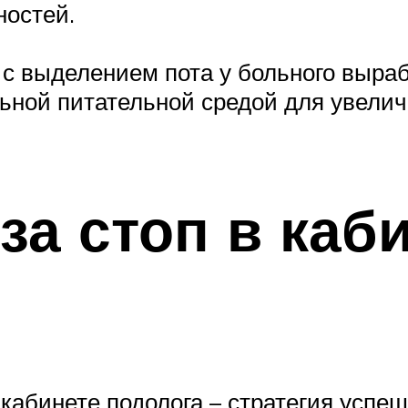
ностей.
 с выделением пота у больного выра
льной питательной средой для увели
за стоп в каб
 кабинете подолога – стратегия успе