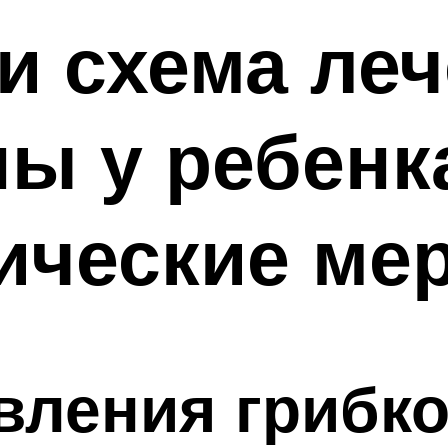
и схема ле
пы у ребенк
ические ме
вления грибк