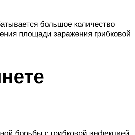
батывается большое количество
чения площади заражения грибковой
инете
шной борьбы с грибковой инфекцией