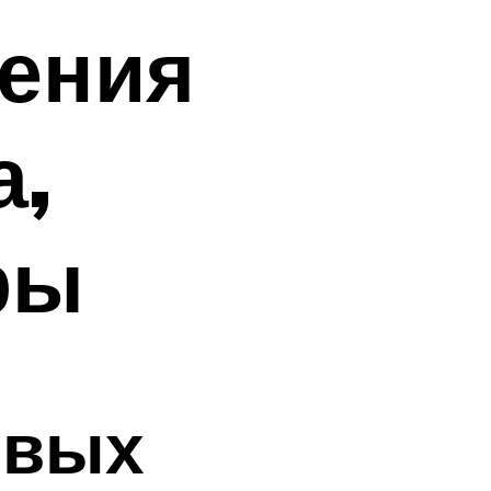
чения
а,
ры
овых