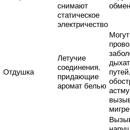
снимают
обмен
статическое
электричество
Могут
прово
забол
Летучие
дыха
соединения,
Отдушка
путей
придающие
обост
аромат белью
астму
вызы
мигре
Вызы
нару