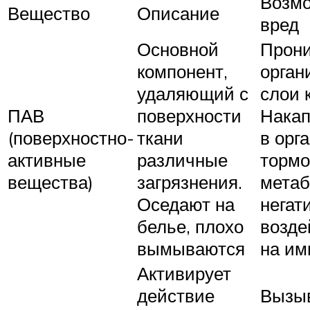
Возм
Вещество
Описание
вред
Основной
Прони
компонент,
орган
удаляющий с
слои 
ПАВ
поверхности
Нака
(поверхностно-
ткани
в орга
активные
различные
тормо
вещества)
загрязнения.
метаб
Оседают на
негат
белье, плохо
возде
вымываются
на им
Активирует
действие
Вызы