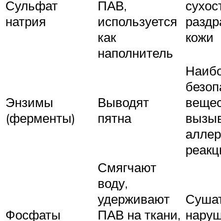
Сульфат
ПАВ,
сухос
натрия
используется
раздр
как
кожи
наполнитель
Наиб
безоп
Энзимы
Выводят
вещес
(ферменты)
пятна
вызы
аллер
реакц
Смягчают
воду,
удерживают
Сушат
Фосфаты
ПАВ на ткани,
нару