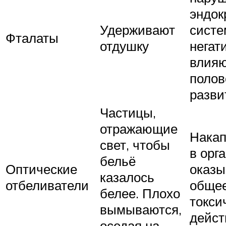
эндок
Удерживают
систе
Фталаты
отдушку
негат
влияю
полов
разви
Частицы,
отражающие
Нака
свет, чтобы
в орг
бельё
Оптические
оказ
казалось
отбеливатели
обще
белее. Плохо
токси
вымываются,
дейст
оседая на