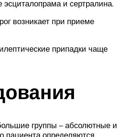
е эсциталопрама и сертралина.
рог возникает при приеме
пилептические припадки чаще
дования
 большие группы – абсолютные и
го пациента определяются