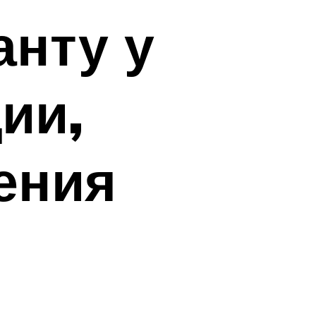
анту у
ии,
ения