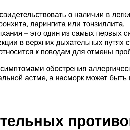
видетельствовать о наличии в легки
онхита, ларингита или тонзиллита.
хания – это один из самых первых 
кции в верхних дыхательных путях с
 относится к поводам для отмены про
 симптомами обострения аллергическ
альной астме, а насморк может быть
ительных против