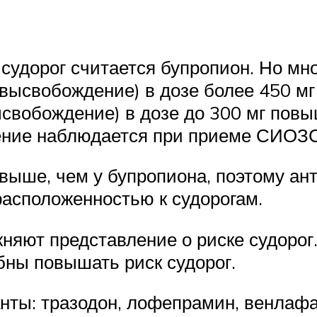
удорог считается бупропион. Но мно
высвобождение) в дозе более 450 мг 
свобождение) в дозе до 300 мг повыш
ение наблюдается при приеме СИОЗС
выше, чем у бупропиона, поэтому ан
асположенностью к судорогам.
яют представление о риске судорог. 
бны повышать риск судорог.
нты: тразодон, лофепрамин, венлаф