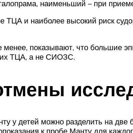
италопрама, наименьший – при прием
 ТЦА и наиболее высокий риск судо
 менее, показывают, что большие э
их ТЦА, а не СИОЗС.
отмены иссле
нту у детей можно разделить на две
опоказания к пробе Манту для каждо