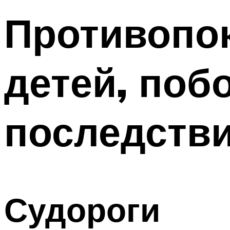
Противопок
детей, поб
последстви
Судороги