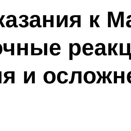
азания к М
очные реакц
я и осложн