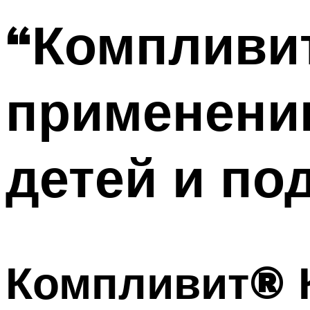
“Компливит
применени
детей и по
Компливит® 