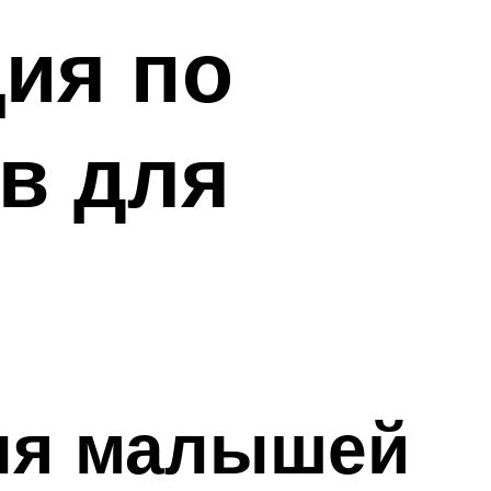
ция по
в для
ля малышей