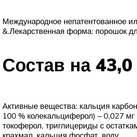
Международное непатентованное ил
&.Лекарственная форма: порошок дл
Состав на 43,0
Активные вещества: кальция карбона
100 % колекальциферол) – 0,027 мг 
токоферол, триглицериды с остатка
крахмал, кальция фосфат, воду.