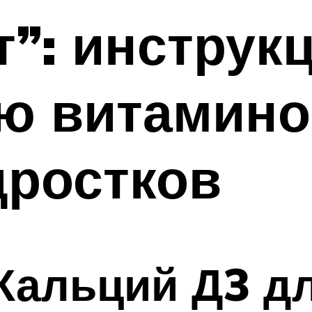
”: инструк
ю витамино
дростков
Кальций Д3 д