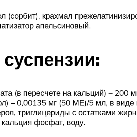
л (сорбит), крахмал прежелатинизир
матизатор апельсиновый.
 суспензии:
та (в пересчете на кальций) – 200 м
) – 0,00135 мг (50 МЕ)/5 мл, в виде 
рол, триглицериды с остатками жирн
 кальция фосфат, воду.