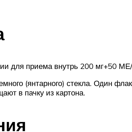
а
ии для приема внутрь 200 мг+50 МЕ/
темного (янтарного) стекла. Один фла
ают в пачку из картона.
ния