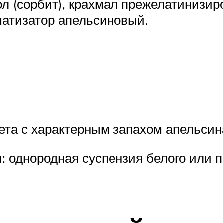
л (сорбит), крахмал прежелатинизир
матизатор апельсиновый.
вета с характерным запахом апельсин
: однородная суспензия белого или п