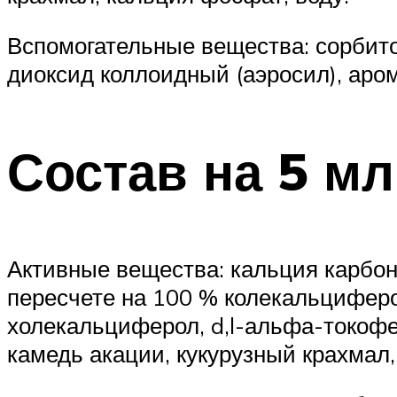
Вспомогательные вещества: сорбито
диоксид коллоидный (аэросил), аро
Состав на 5 мл
Активные вещества: кальция карбона
пересчете на 100 % колекальциферол
холекальциферол, d,l-альфа-токофе
камедь акации, кукурузный крахмал,