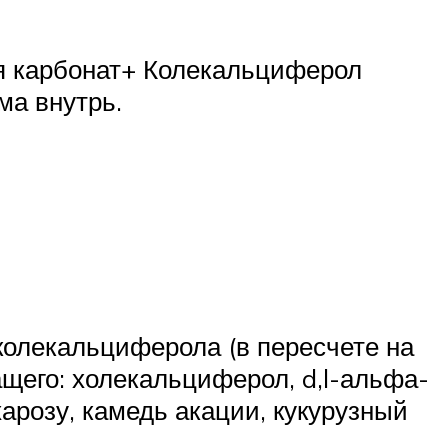
я карбонат+ Колекальциферол
ма внутрь.
 колекальциферола (в пересчете на
ащего: холекальциферол, d,l-альфа-
арозу, камедь акации, кукурузный