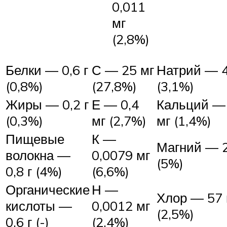
0,011
мг
(2,8%)
Белки — 0,6 г
С — 25 мг
Натрий — 4
(0,8%)
(27,8%)
(3,1%)
Жиры — 0,2 г
Е — 0,4
Кальций —
(0,3%)
мг (2,7%)
мг (1,4%)
Пищевые
К —
Магний — 2
волокна —
0,0079 мг
(5%)
0,8 г (4%)
(6,6%)
Органические
Н —
Хлор — 57 
кислоты —
0,0012 мг
(2,5%)
0,6 г (-)
(2,4%)