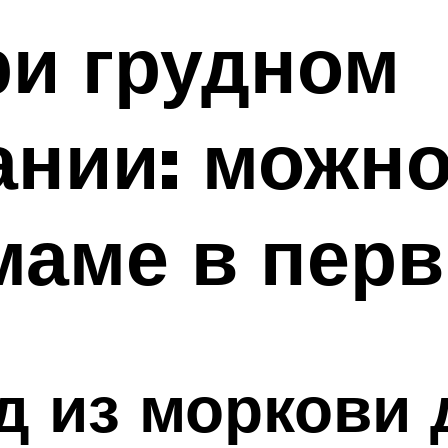
ри грудном
нии: можно
маме в пер
 из моркови 