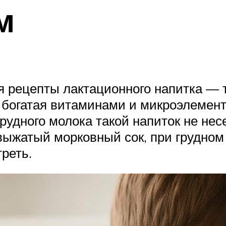
м
я рецепты лактационного напитка — 
, богатая витаминами и микроэлемен
рудного молока такой напиток не нес
выжатый морковный сок, при грудно
треть.