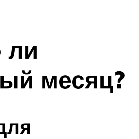
 ли
вый месяц?
для