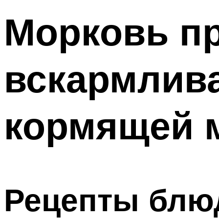
Морковь п
вскармлива
кормящей 
Рецепты блюд