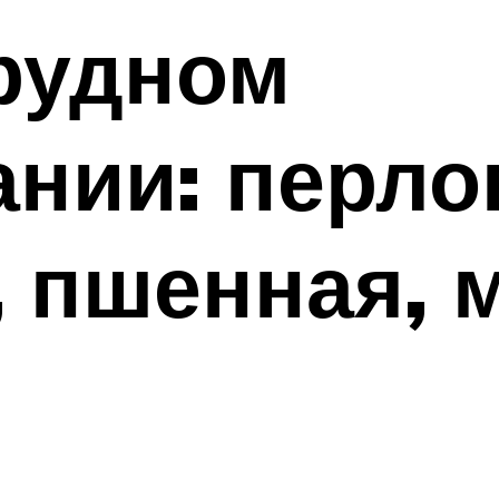
рудном
нии: перло
, пшенная, 