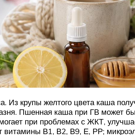
. Из крупы желтого цвета каша получ
азня. Пшенная каша при ГВ может бы
могает при проблемах с ЖКТ, улучша
витамины В1, В2, В9, Е, РР; микроэлем