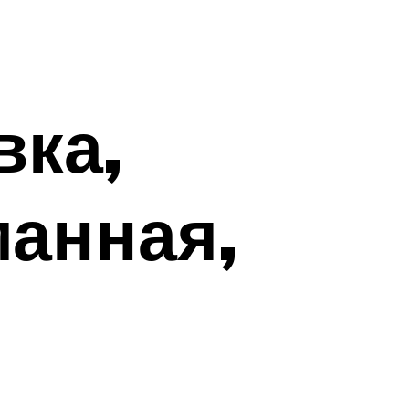
вка,
манная,