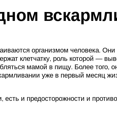
удном вскармл
аиваются организмом человека. Они
одержат клетчатку, роль которой — вы
ебляться мамой в пищу. Более того, 
кармливании уже в первый месяц жиз
, есть и предосторожности и против