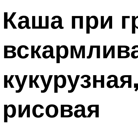
Каша при г
вскармлива
кукурузная
рисовая