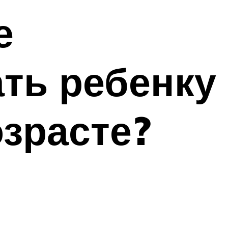
е
ть ребенку
озрасте?