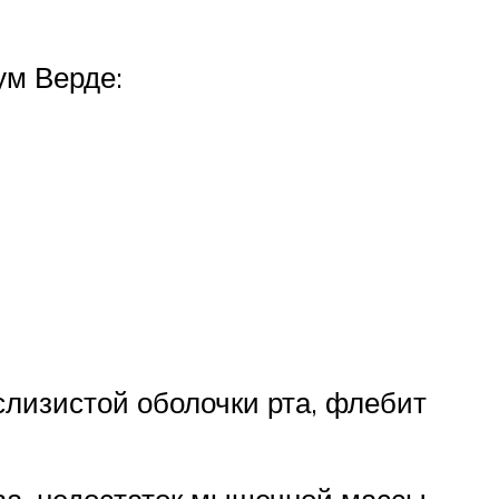
ум Верде:
 слизистой оболочки рта, флебит