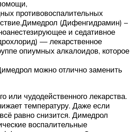
 помощи,
дных противовоспалительных
ствие.Димедрол (Дифенгидрамин) –
тноанестезирующее и седативное
дрохлорид) — лекарственное
группе опиумных алкалоидов, которое
 Димедрол можно отлично заменить
го или чудодейственного лекарства.
нижает температуру. Даже если
 всё равно снизится. Димедрол
гические воспалительные