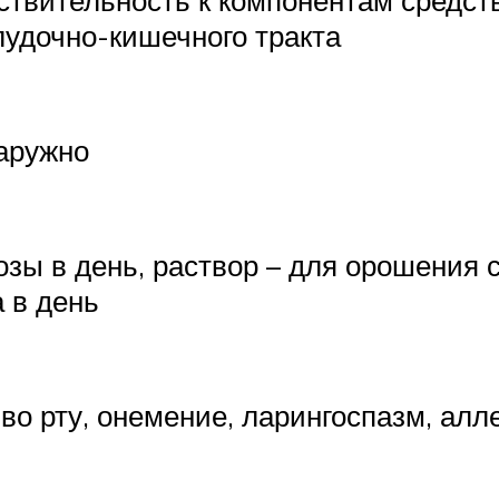
твительность к компонентам средст
лудочно-кишечного тракта
наружно
озы в день, раствор – для орошения с
а в день
во рту, онемение, ларингоспазм, алл