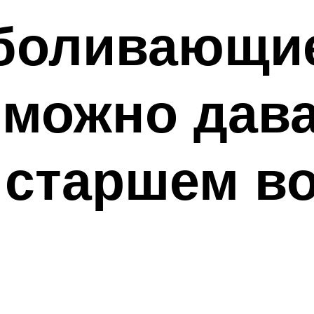
зболивающи
можно дава
в старшем в
е