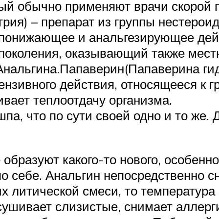
рый обычно применяют врачи скорой
рия) – препарат из группы нестерои
понижающее и анальгезирующее дей
 поколения, оказывающий также мес
 Анальгина.Папаверин(Папаверина ги
ензивного действия, относящееся к 
ивает теплоотдачу организма.
па, что по сути своей одно и то же.
образуют какого-то нового, особенно
по себе. Анальгин непосредственно с
х литической смеси, то температура
сушивает слизистые, снимает аллер