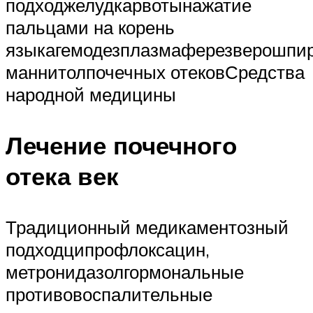
подходжелудкарвотынажатие
пальцами на корень
языкагемодезплазмаферезверошпир
маннитолпочечных отековСредства
народной медицины
Лечение почечного
отека век
Традиционный медикаментозный
подходципрофлоксацин,
метронидазолгормональные
противовоспалительные