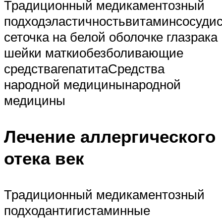
Традиционный медикаментозный
подходэластичностьвитаминсосуди
сеточка на белой оболочке глазрака
шейки маткиобезболивающие
средствагепатитаСредства
народной медицинынародной
медицины
Лечение аллергического
отека век
Традиционный медикаментозный
подходантигистаминные