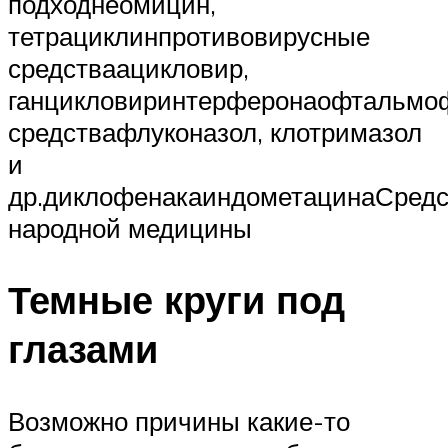
подходнеомицин,
тетрациклинпротивовирусные
средстваацикловир,
ганцикловиринтерферонаофтальмо
средствафлуконазол, клотримазол
и
др.диклофенакаиндометацинаСредс
народной медицины
Темные круги под
глазами
Возможно причины какие-то