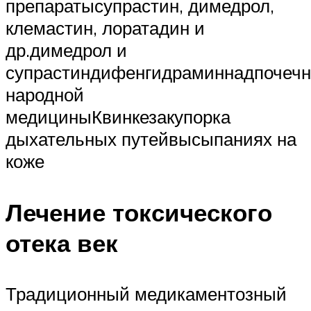
препаратысупрастин, димедрол,
клемастин, лоратадин и
др.димедрол и
супрастиндифенгидраминнадпочечн
народной
медициныКвинкезакупорка
дыхательных путейвысыпаниях на
коже
Лечение токсического
отека век
Традиционный медикаментозный