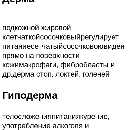
подкожной жировой
клетчаткойсосочковыйрегулирует
питаниесетчатыйсосочковоювиден
прямо на поверхности
кожимакрофаги, фибробласты и
др.дерма стоп, локтей, голеней
Гиподерма
телосложенияпитаниякурение,
употребление алкоголя и