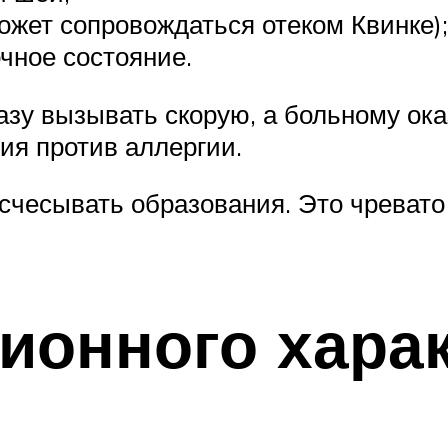
ожет сопровождаться отеком Квинке);
чное состояние.
азу вызывать скорую, а больному ок
ия против аллергии.
асчесывать образования. Это чреват
онного харак