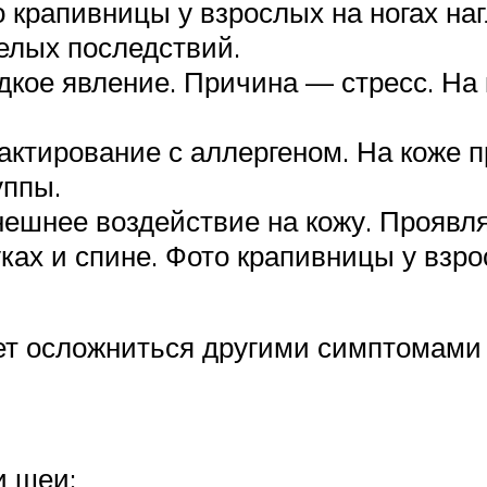
то крапивницы у взрослых на ногах н
елых последствий.
дкое явление. Причина — стресс. Н
актирование с аллергеном. На коже 
уппы.
ешнее воздействие на кожу. Проявля
ах и спине. Фото крапивницы у взрос
ет осложниться другими симптомами 
и шеи;