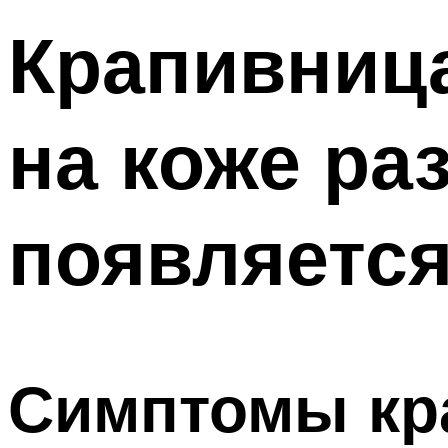
Крапивница
на коже ра
появляетс
Симптомы кр