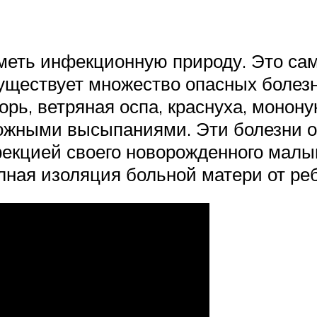
иметь инфекционную природу. Это с
уществует множество опасных болез
орь, ветряная оспа, краснуха, монон
кожными высыпаниями. Эти болезни о
фекцией своего новорожденного малы
лная изоляция больной матери от реб