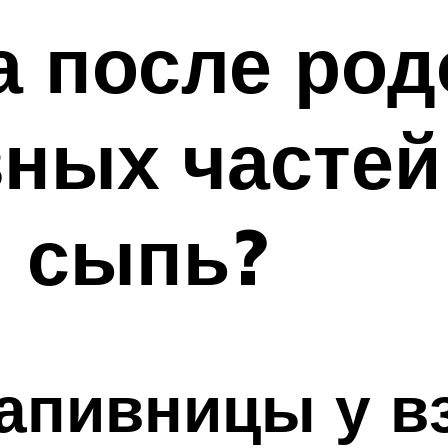
 после род
зных частей
я сыпь?
апивницы у в