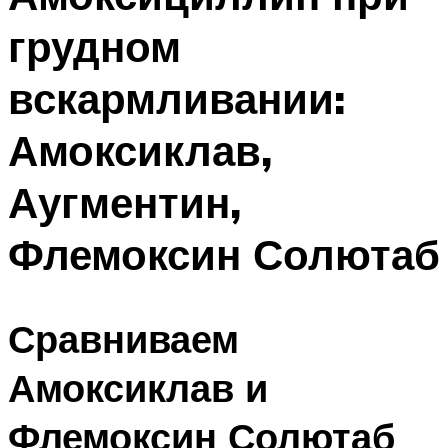
грудном
вскармливании:
Амоксиклав,
Аугментин,
Флемоксин Солютаб
Сравниваем
Амоксиклав и
Флемоксин Солютаб