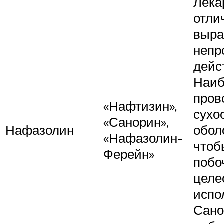
Лека
отли
выра
непр
дейс
Наиб
пров
«Нафтизин»,
сухо
«Санорин»,
Нафазолин
оболо
«Нафазолин-
чтоб
Ферейн»
побо
целе
испо
Сано