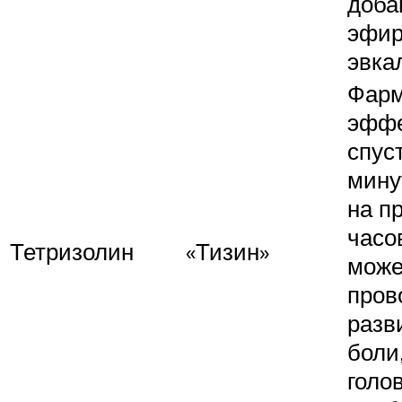
доба
эфир
эвка
Фарм
эффе
спус
мину
на п
часо
Тетризолин
«Тизин»
може
пров
разв
боли
голо