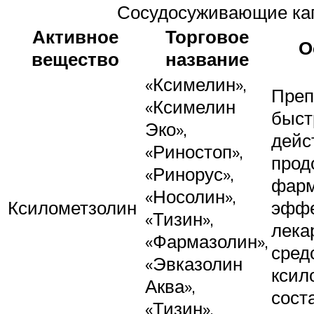
Сосудосуживающие ка
Активное
Торговое
О
вещество
название
«Ксимелин»,
Преп
«Ксимелин
быст
Эко»,
дейс
«Риностоп»,
прод
«Ринорус»,
фарм
«Носолин»,
Ксилометзолин
эффе
«Тизин»,
лека
«Фармазолин»,
сред
«Эвказолин
ксил
Аква»,
сост
«Тизин»,