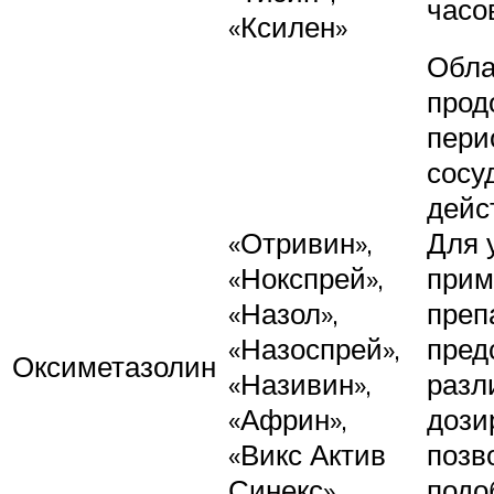
часо
«Ксилен»
Обла
прод
пери
сосу
дейс
«Отривин»,
Для 
«Нокспрей»,
прим
«Назол»,
преп
«Назоспрей»,
пред
Оксиметазолин
«Називин»,
разл
«Африн»,
дози
«Викс Актив
позв
Синекс»
подо