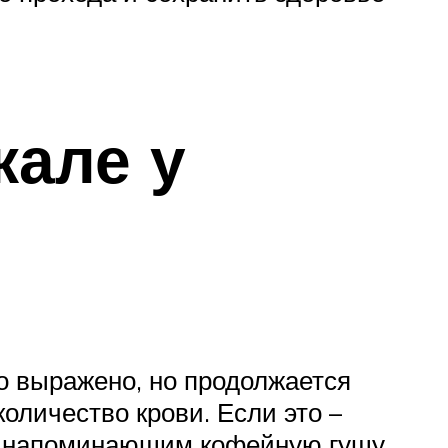
кале у
бо выражено, но продолжается
оличество крови. Если это –
, напоминающим кофейную гущу.