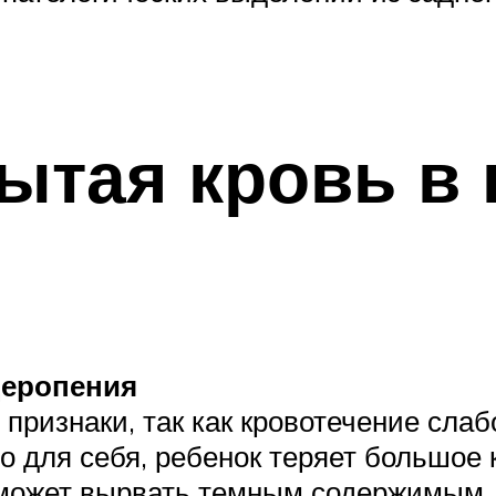
ытая кровь в 
деропения
 признаки, так как кровотечение сла
о для себя, ребенок теряет большое к
 может вырвать темным содержимым