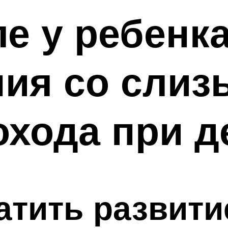
ле у ребенк
ия со слиз
охода при 
атить развити