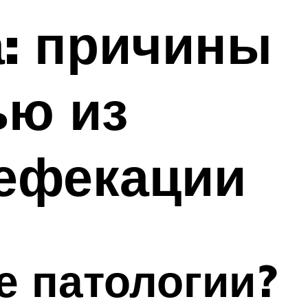
а: причины
ью из
дефекации
е патологии?