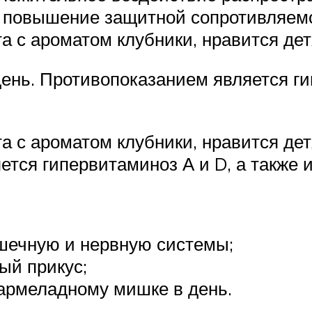
повышение защитной сопротивляемос
 с ароматом клубники, нравится де
день. Противопоказанием является ги
 с ароматом клубники, нравится дет
яется гипервитаминоз А и D, а также
шечную и нервную системы;
ый прикус;
армеладному мишке в день.