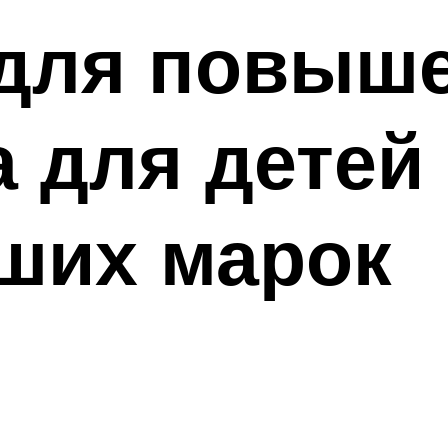
для повыш
 для детей о
ших марок