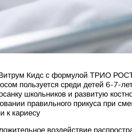
Витрум Кидс с формулой ТРИО РОСТ
сом пользуется среди детей 6-7-летн
санку школьников и развитую костн
овании правильного прикуса при сме
и к кариесу
ложительное воздействие распростра