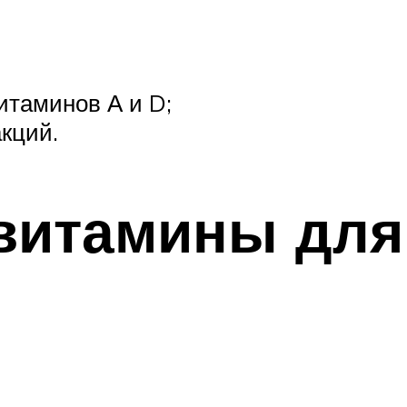
итаминов А и D;
кций.
итамины для 