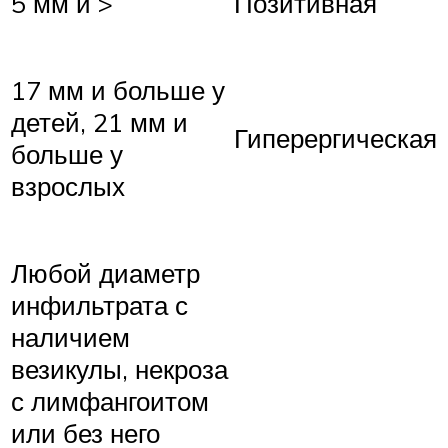
5 мм и >
Позитивная
17 мм и больше у
детей, 21 мм и
Гиперергическая
больше у
взрослых
Любой диаметр
инфильтрата с
наличием
везикулы, некроза
с лимфангоитом
или без него