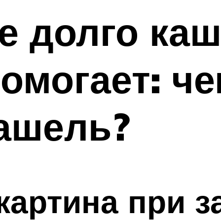
е долго каш
помогает: ч
ашель?
картина при 