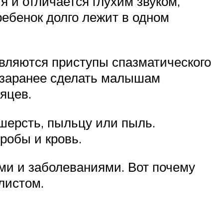
я и отличается глухим звуком,
ребенок долго лежит в одном
вляются приступы спазматического
ы заранее сделать малышам
яцев.
шерсть, пыльцу или пыль.
робы и кровь.
и и заболеваниями. Вот почему
листом.