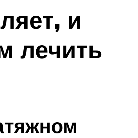
ляет, и
ем лечить
затяжном