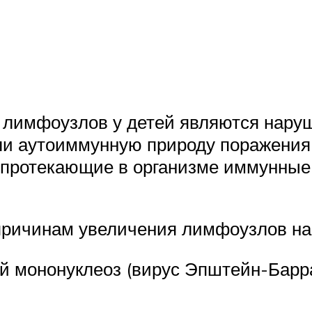
лимфоузлов у детей являются наруше
ли аутоиммунную природу поражени
а протекающие в организме иммунные
ричинам увеличения лимфоузлов на з
 мононуклеоз (вирус Эпштейн-Барра