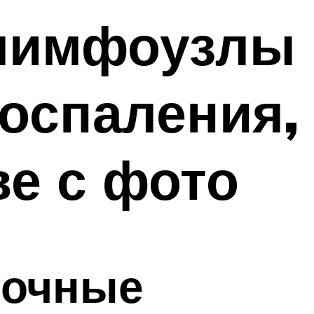
 лимфоузлы
воспаления,
ве с фото
лочные