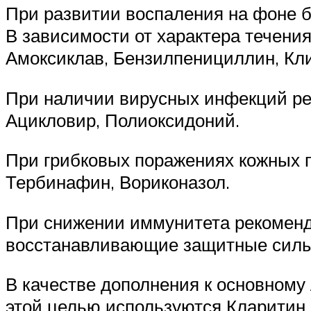
При развитии воспаления на фоне 
В зависимости от характера течени
Амоксиклав, Бензилпенициллин, Кл
При наличии вирусных инфекций ре
Ацикловир, Полиоксидоний.
При грибковых поражениях кожных п
Тербинафин, Вориконазол.
При снижении иммунитета рекомен
восстанавливающие защитные силы 
В качестве дополнения к основному 
этой целью используются Кларитин, 