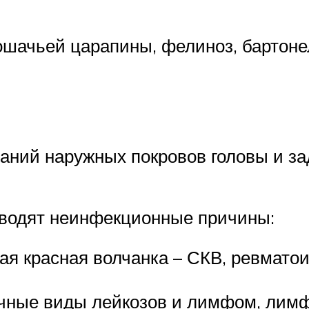
ошачьей царапины, фелиноз, бартоне
аний наружных покровов головы и за
иводят неинфекционные причины:
я красная волчанка – СКВ, ревматои
чные виды лейкозов и лимфом, лимф