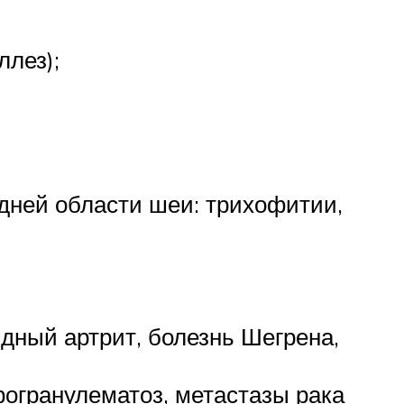
ллез);
дней области шеи: трихофитии,
дный артрит, болезнь Шегрена,
огранулематоз, метастазы рака