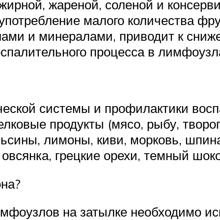
жирной, жареной, соленой и консер
 употребление малого количества фру
нами и минералами, приводит к сниж
оспалительного процесса в лимфоузла
еской системы и профилактики восп
лковые продукты (мясо, рыбу, творог
сины, лимоны, киви, морковь, шпинат
овсянка, грецкие орехи, темный шоко
она?
мфоузлов на затылке необходимо ис