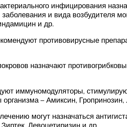
бактериального инфицирования назна
я заболевания и вида возбудителя м
индамицин и др.
комендуют противовирусные препара
окровов назначают противогрибковые
дуют иммуномодуляторы, стимулиру
организма – Амиксин, Гропринозин,
лечению могут назначаться антигист
Зиртек, Левоцетиризин и др.