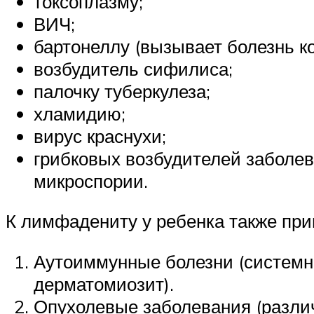
токсоплазму;
ВИЧ;
бартонеллу (вызывает болезнь к
возбудитель сифилиса;
палочку туберкулеза;
хламидию;
вирус краснухи;
грибковых возбудителей заболев
микроспории.
К лимфадениту у ребенка также пр
Аутоиммунные болезни (системна
дерматомиозит).
Опухолевые заболевания (разли