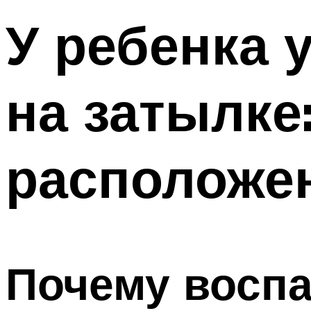
У ребенка
на затылке
расположен
Почему восп