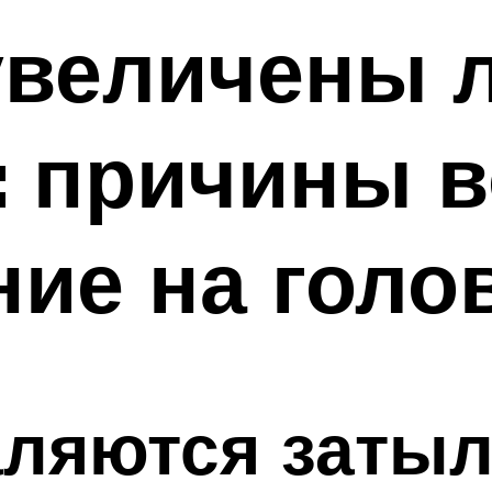
 увеличены
: причины 
ие на голо
аляются заты