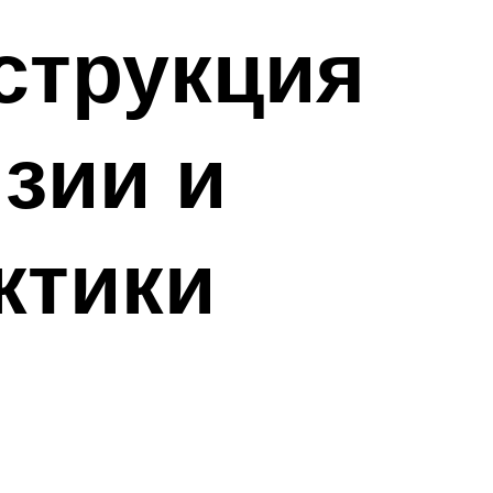
струкция
зии и
ктики