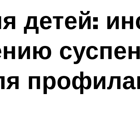
я детей: ин
нию суспен
ля профила