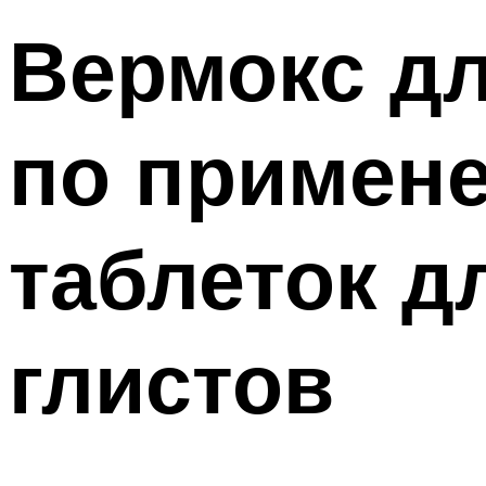
Вермокс дл
по примене
таблеток д
глистов