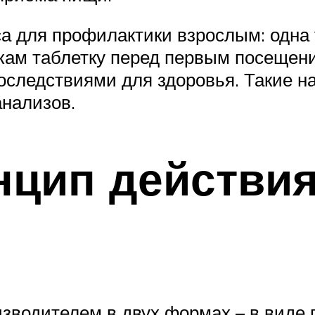
 для профилактики взрослым: одна т
ам таблетку перед первым посещение
оследствиями для здоровья. Такие 
анализов.
нцип действия
зводителем в двух формах – в виде 