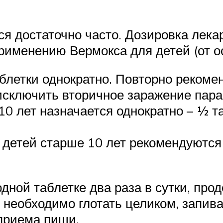
я достаточно часто. Дозировка лекар
рименению Вермокса для детей (от о
аблетки однократно. Повторно реком
 исключить вторичное заражение пара
10 лет назначается однократно – ½ т
 детей старше 10 лет рекомендуются в
дной таблетке два раза в сутки, про
во необходимо глотать целиком, запи
приема пищи.