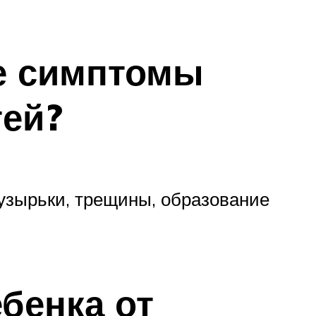
е симптомы
тей?
узырьки, трещины, образование
бенка от