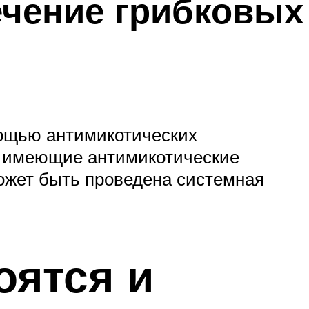
ечение грибковых
мощью антимикотических
, имеющие антимикотические
ожет быть проведена системная
оятся и