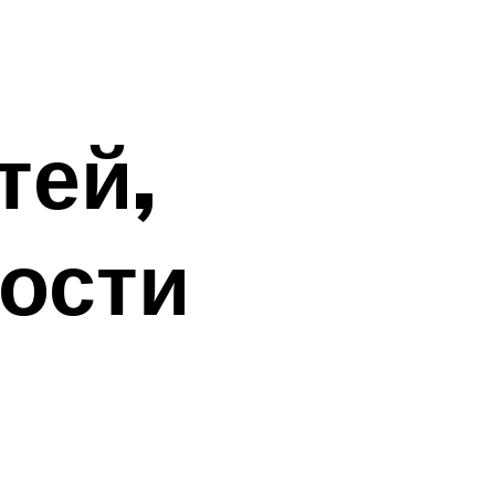
тей,
ности