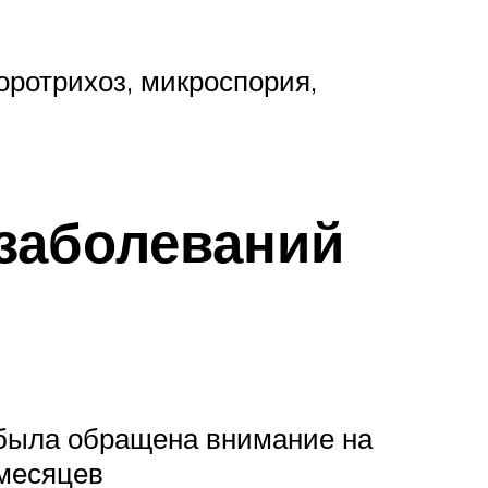
оротрихоз, микроспория,
 заболеваний
о была обращена внимание на
 месяцев