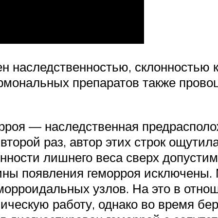
н наследственностью, склонностью 
рмональных препаратов также прово
рроя — наследственная предрасполо
второй раз, автор этих строк ощутил
нности лишнего веса сверх допустим
ны появления геморроя исключены. М
орроидальных узлов. На это в отнош
ческую работу, однако во время бе