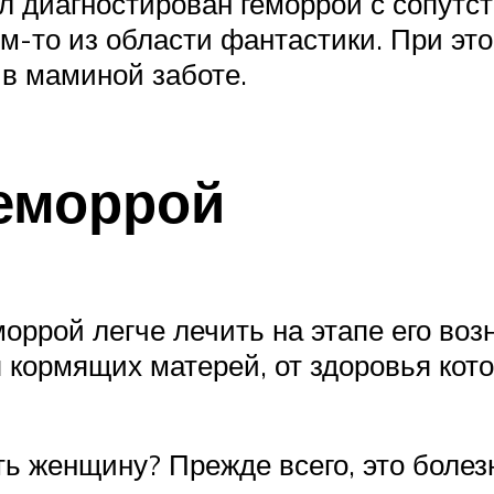
л диагностирован геморрой с сопутс
-то из области фантастики. При это
в маминой заботе.
геморрой
моррой легче лечить на этапе его воз
я кормящих матерей, от здоровья кот
 женщину? Прежде всего, это болез