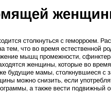
ормящей женщи
дится столкнуться с геморроем. Рас
 тем, что во время естественной род
яжение мышц промежности, сфинктера
находятся женщины, которые во врем
кже будущие мамы, столкнувшиеся с 
нщины можно снизить, если употребл
лограммы, а также вести подвижный 