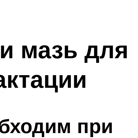
и мазь для
актации
обходим при