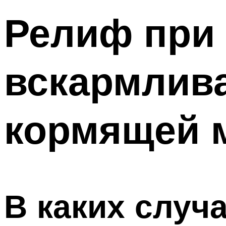
Релиф при
вскармлива
кормящей 
В каких случ