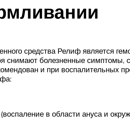
армливании
нного средства Релиф является гемо
роя снимают болезненные симптомы, 
комендован и при воспалительных пр
фа:
воспаление в области ануса и окруж