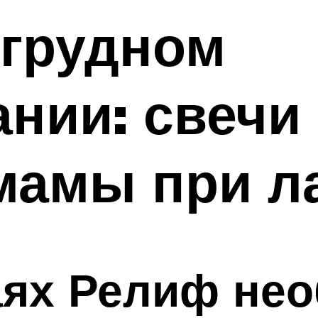
 грудном
нии: свечи 
мамы при л
аях Релиф не