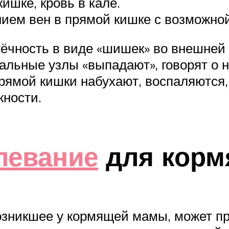
ишке, кровь в кале.
ием вен в прямой кишке с возможной
чность в виде «шишек» во внешней 
альные узлы «выпадают», говорят о н
прямой кишки набухают, воспаляются
жности.
левание
для корм
озникшее у кормящей мамы, может пр