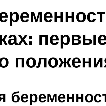
еременност
ках: первы
о положени
я беременнос