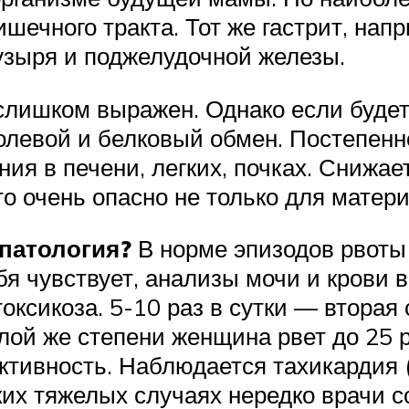
ечного тракта. Тот же гастрит, напр
пузыря и поджелудочной железы.
слишком выражен. Однако если будет
олевой и белковый обмен. Постепенн
я в печени, легких, почках. Снижает
о очень опасно не только для матери
 патология?
В норме эпизодов рвоты 
я чувствует, анализы мочи и крови в
токсикоза. 5-10 раз в сутки — вторая
лой же степени женщина рвет до 25 р
тивность. Наблюдается тахикардия (п
ких тяжелых случаях нередко врачи с