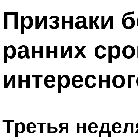
Признаки б
ранних сро
интересног
Третья недел