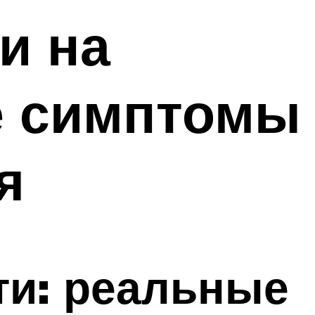
и на
е симптомы
я
ти: реальные