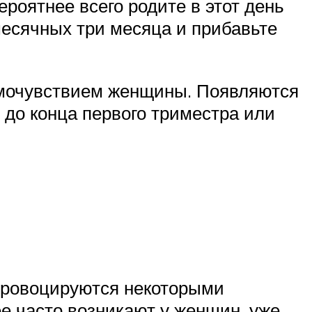
ероятнее всего родите в этот день
месячных три месяца и прибавьте
амочувствием женщины. Появляются
 до конца первого триместра или
провоцируются некоторыми
 часто возникают у женщин, уже