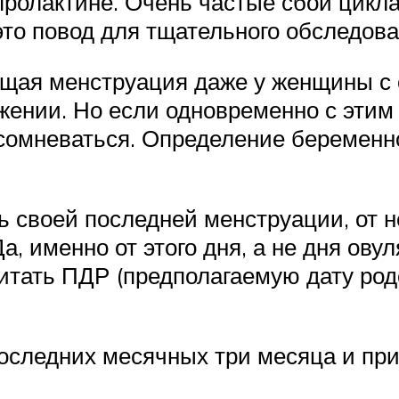
пролактине. Очень частые сбои цикла
о повод для тщательного обследован
ующая менструация даже у женщины 
жении. Но если одновременно с этим
сомневаться. Определение беременно
 своей последней менструации, от не
а, именно от этого дня, а не дня ов
читать ПДР (предполагаемую дату родо
последних месячных три месяца и пр