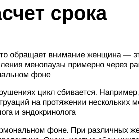
асчет срока
 что обращает внимание женщина — э
пления менопаузы примерно через р
ональном фоне
ушениях цикл сбивается. Например,
струаций на протяжении нескольких м
ога и эндокринолога
гормональном фоне. При различных ж