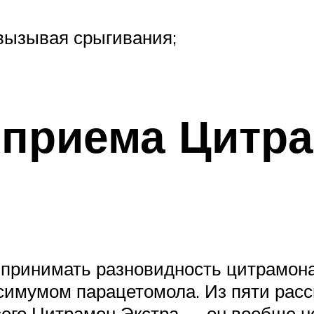
вызывая срыгивания;
 приема Цитра
я принимать разновидность цитрамо
симумом парацетомола. Из пяти рас
сего Цитрамон Экстра — он вообще 