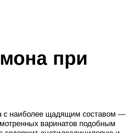
мона при
на с наиболее щадящим составом —
смотренных варинатов подобным
не содержит ацетилсалициловую и