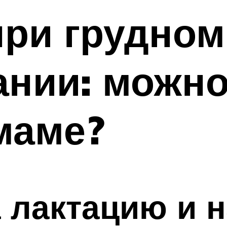
при грудном
нии: можно
маме?
а лактацию и 