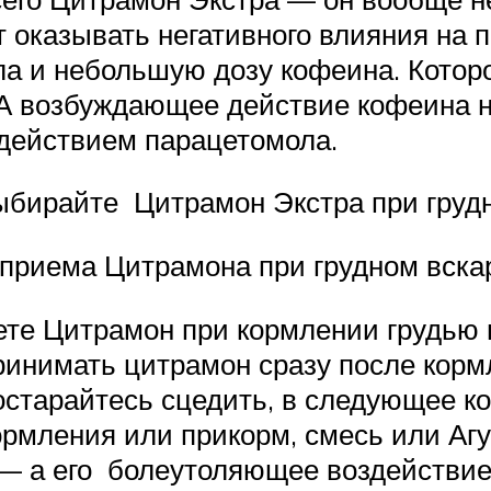
т оказывать негативного влияния на
а и небольшую дозу кофеина. Которо
 А возбуждающее действие кофеина 
действием парацетомола.
ыбирайте Цитрамон Экстра при груд
 приема Цитрамона при грудном вска
имете Цитрамон при кормлении грудью
ринимать цитрамон сразу после корм
остарайтесь сцедить, в следующее к
рмления или прикорм, смесь или Агу
— а его болеутоляющее воздействие