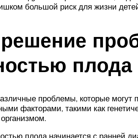
ишком большой риск для жизни детей
 решение проб
ностью плода
азличные проблемы, которые могут п
ными факторами, такими как генетич
 организмом.
стью плода начинается с ранней ди