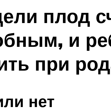
дели плод с
бным, и ре
ть при род
или нет