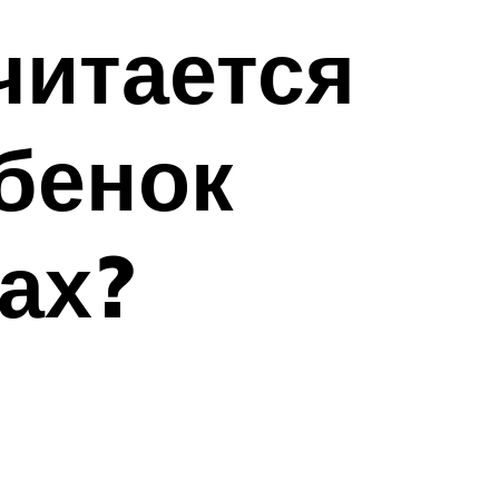
читается
бенок
ах?