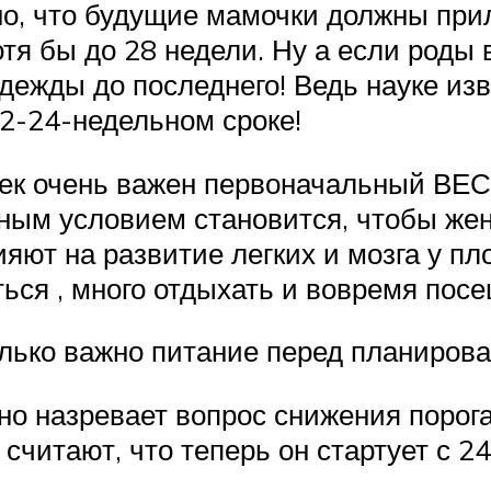
сно, что будущие мамочки должны пр
тя бы до 28 недели. Ну а если роды
дежды до последнего! Ведь науке и
2-24-недельном сроке!
к очень важен первоначальный ВЕС
ьным условием становится, чтобы ж
яют на развитие легких и мозга у п
ся , много отдыхать и вовремя посе
олько важно питание перед планиров
но назревает вопрос снижения порог
читают, что теперь он стартует с 24