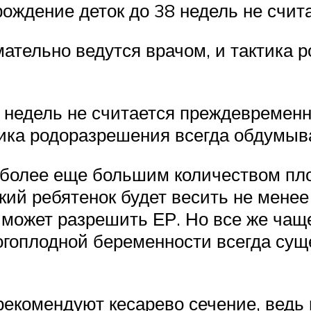
рождение деток до 38 недель не счи
тельно ведутся врачом, и тактика 
8 недель не считается преждевреме
тика родоразрешения всегда обдумыв
м более еще большим количеством пл
кий ребятенок будет весить не менее
ч может разрешить ЕР. Но все же ча
ногоплодной беременности всегда су
рекомендуют кесарево сечение, ведь