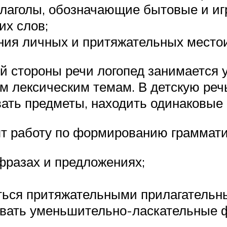
глаголы, обозначающие бытовые и иг
х слов;
ния личных и притяжательных место
ой стороны речи логопед занимается 
м лексическим темам. В детскую реч
ть предметы, находить одинаковые 
т работу по формированию граммати
фразах и предложениях;
ться притяжательными прилагательн
вать уменьшительно-ласкательные 