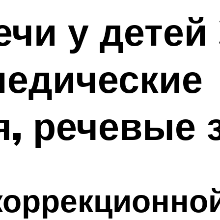
чи у детей 
педические
, речевые 
коррекционно