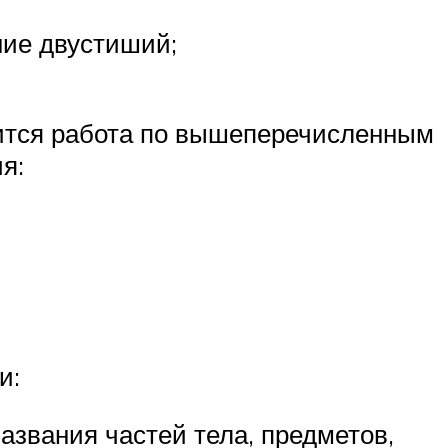
ние двустиший;
дится работа по вышеперечисленным
я:
и:
азвания частей тела, предметов,